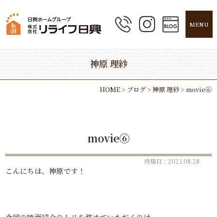
MENU
神原 理紗
HOME
>
ブログ
>
神原 理紗
>
movie⑥
movie⑥
投稿日：2021.08.28
こんにちは、神原です！