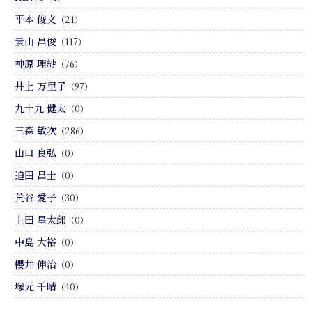
平本 俊文
（21）
景山 昌俊
（117）
神原 理紗
（76）
井上 万里子
（97）
九十九 健太
（0）
三森 敏次
（286）
山口 良弘
（0）
迫田 昌士
（0）
荒谷 愛子
（30）
上田 星太郎
（0）
中島 大裕
（0）
櫻井 伸治
（0）
塚元 千晴
（40）