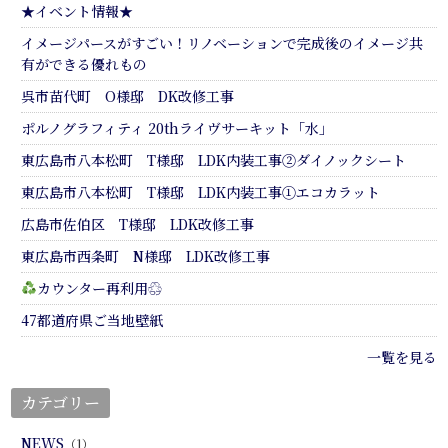
★イベント情報★
イメージパースがすごい！リノベーションで完成後のイメージ共
有ができる優れもの
呉市苗代町 O様邸 DK改修工事
ポルノグラフィティ 20thライヴサーキット「水」
東広島市八本松町 T様邸 LDK内装工事②ダイノックシート
東広島市八本松町 T様邸 LDK内装工事①エコカラット
広島市佐伯区 T様邸 LDK改修工事
東広島市西条町 N様邸 LDK改修工事
カウンター再利用♲
47都道府県ご当地壁紙
一覧を見る
カテゴリー
NEWS
（1）