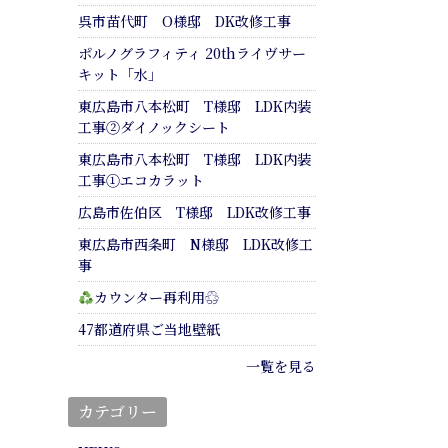
呉市苗代町 O様邸 DK改修工事
ポルノグラフィティ 20thライヴサー
キット「水」
東広島市八本松町 T様邸 LDK内装
工事②ダイノックシート
東広島市八本松町 T様邸 LDK内装
工事①エコカラット
広島市佐伯区 T様邸 LDK改修工事
東広島市西条町 N様邸 LDK改修工
事
カウンター再利用♲
47都道府県ご当地壁紙
一覧を見る
カテゴリー