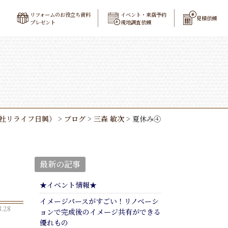
リフォームのお役立ち資料
イベント・来店予約
見積依頼
プレゼント
現地調査依頼
社リライフ日興）
>
ブログ
>
三森 敏次
>
夏休み④
最新の記事
★イベント情報★
イメージパースがすごい！リノベーシ
.28
ョンで完成後のイメージ共有ができる
優れもの