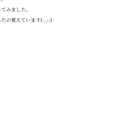
ってみました。
覚えています(-_-;)