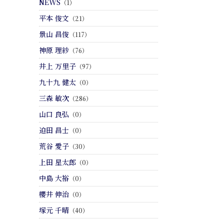
NEWS
（1）
平本 俊文
（21）
景山 昌俊
（117）
神原 理紗
（76）
井上 万里子
（97）
九十九 健太
（0）
三森 敏次
（286）
山口 良弘
（0）
迫田 昌士
（0）
荒谷 愛子
（30）
上田 星太郎
（0）
中島 大裕
（0）
櫻井 伸治
（0）
塚元 千晴
（40）