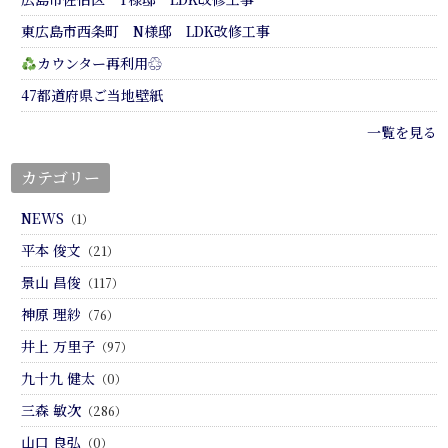
東広島市西条町 N様邸 LDK改修工事
カウンター再利用♲
47都道府県ご当地壁紙
一覧を見る
カテゴリー
NEWS
（1）
平本 俊文
（21）
景山 昌俊
（117）
神原 理紗
（76）
井上 万里子
（97）
九十九 健太
（0）
三森 敏次
（286）
山口 良弘
（0）