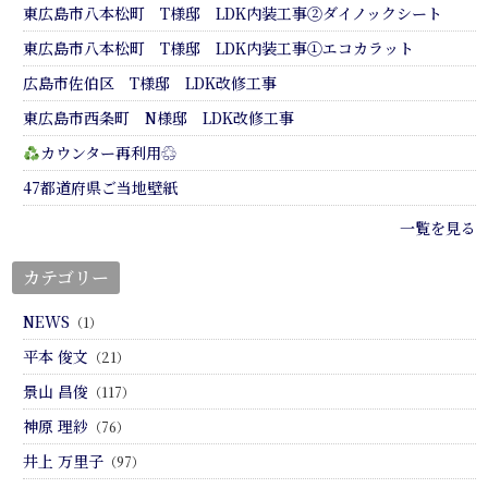
東広島市八本松町 T様邸 LDK内装工事②ダイノックシート
東広島市八本松町 T様邸 LDK内装工事①エコカラット
広島市佐伯区 T様邸 LDK改修工事
東広島市西条町 N様邸 LDK改修工事
カウンター再利用♲
47都道府県ご当地壁紙
一覧を見る
カテゴリー
NEWS
（1）
平本 俊文
（21）
景山 昌俊
（117）
神原 理紗
（76）
井上 万里子
（97）