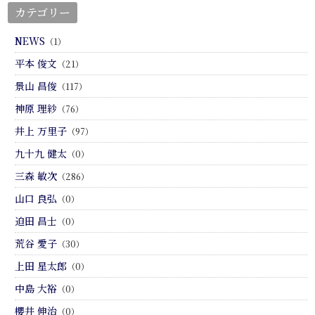
カテゴリー
NEWS
（1）
平本 俊文
（21）
景山 昌俊
（117）
神原 理紗
（76）
井上 万里子
（97）
九十九 健太
（0）
三森 敏次
（286）
山口 良弘
（0）
迫田 昌士
（0）
荒谷 愛子
（30）
上田 星太郎
（0）
中島 大裕
（0）
櫻井 伸治
（0）