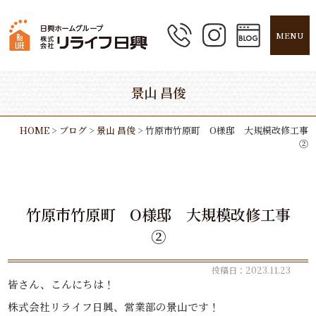
MENU
景山 昌俊
HOME
>
ブログ
>
景山 昌俊
>
竹原市竹原町 O様邸 大規模改修工事
②
竹原市竹原町 O様邸 大規模改修工事
②
投稿日：2023.11.23
皆さん、こんにちは！
株式会社リライフ日興、営業部の景山です！