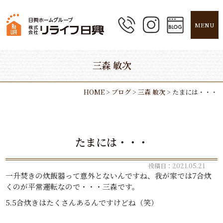
MENU
三森 敏次
HOME
>
ブログ
>
三森 敏次
>
たまには・・・
たまには・・・
投稿日：2021.05.21
一升焚きの炊飯器って意外とないんですね、我が家では7合炊
くのが平常運転なので・・・三森です。
5.5合炊きはたくさんあるんですけどね（笑）