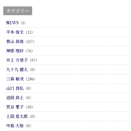
カテゴリー
NEWS
（1）
平本 俊文
（21）
景山 昌俊
（117）
神原 理紗
（76）
井上 万里子
（97）
九十九 健太
（0）
三森 敏次
（286）
山口 良弘
（0）
迫田 昌士
（0）
荒谷 愛子
（30）
上田 星太郎
（0）
中島 大裕
（0）