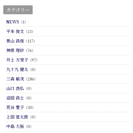
カテゴリー
NEWS
（1）
平本 俊文
（21）
景山 昌俊
（117）
神原 理紗
（76）
井上 万里子
（97）
九十九 健太
（0）
三森 敏次
（286）
山口 良弘
（0）
迫田 昌士
（0）
荒谷 愛子
（30）
上田 星太郎
（0）
中島 大裕
（0）