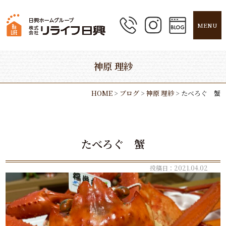
MENU
神原 理紗
HOME
>
ブログ
>
神原 理紗
>
たべろぐ 蟹
たべろぐ 蟹
投稿日：2021.04.02