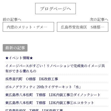
ブログページへ
前の記事へ
次の記事へ
内窓のメリット・デメリット
広島市安佐南区 S様邸 大規模改修工事
最新の記事
★イベント情報★
イメージパースがすごい！リノベーションで完成後のイメージ共
有ができる優れもの
呉市苗代町 O様邸 DK改修工事
ポルノグラフィティ 20thライヴサーキット「水」
東広島市八本松町 T様邸 LDK内装工事②ダイノックシート
東広島市八本松町 T様邸 LDK内装工事①エコカラット
広島市佐伯区 T様邸 LDK改修工事