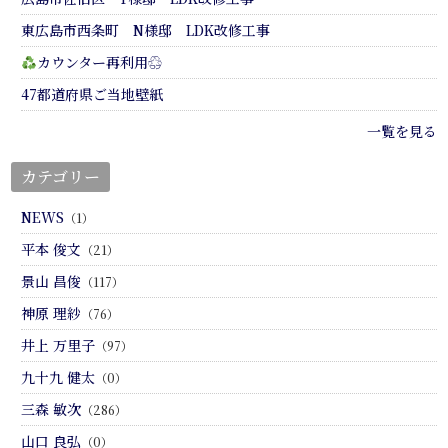
東広島市西条町 N様邸 LDK改修工事
カウンター再利用♲
47都道府県ご当地壁紙
一覧を見る
カテゴリー
NEWS
（1）
平本 俊文
（21）
景山 昌俊
（117）
神原 理紗
（76）
井上 万里子
（97）
九十九 健太
（0）
三森 敏次
（286）
山口 良弘
（0）