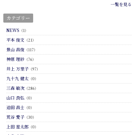
一覧を見る
カテゴリー
NEWS
（1）
平本 俊文
（21）
景山 昌俊
（117）
神原 理紗
（76）
井上 万里子
（97）
九十九 健太
（0）
三森 敏次
（286）
山口 良弘
（0）
迫田 昌士
（0）
荒谷 愛子
（30）
上田 星太郎
（0）