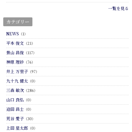
一覧を見る
カテゴリー
NEWS
（1）
平本 俊文
（21）
景山 昌俊
（117）
神原 理紗
（76）
井上 万里子
（97）
九十九 健太
（0）
三森 敏次
（286）
山口 良弘
（0）
迫田 昌士
（0）
荒谷 愛子
（30）
上田 星太郎
（0）