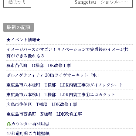
酒まつり
Sangetsu ショウルーム広島
最新の記事
★イベント情報★
イメージパースがすごい！リノベーションで完成後のイメージ共
有ができる優れもの
呉市苗代町 O様邸 DK改修工事
ポルノグラフィティ 20thライヴサーキット「水」
東広島市八本松町 T様邸 LDK内装工事②ダイノックシート
東広島市八本松町 T様邸 LDK内装工事①エコカラット
広島市佐伯区 T様邸 LDK改修工事
東広島市西条町 N様邸 LDK改修工事
カウンター再利用♲
47都道府県ご当地壁紙