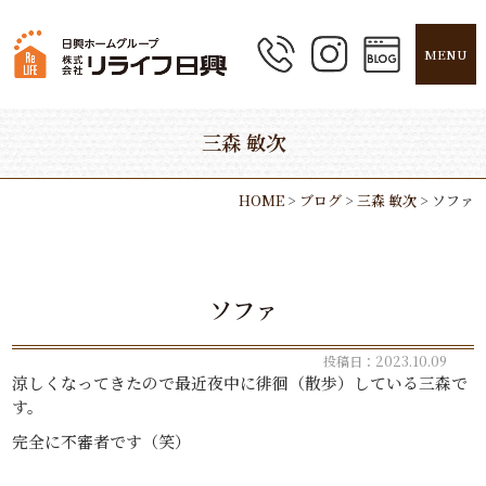
MENU
三森 敏次
HOME
>
ブログ
>
三森 敏次
>
ソファ
ソファ
投稿日：2023.10.09
涼しくなってきたので最近夜中に徘徊（散歩）している三森で
す。
完全に不審者です（笑）