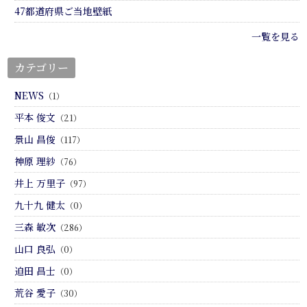
47都道府県ご当地壁紙
一覧を見る
カテゴリー
NEWS
（1）
平本 俊文
（21）
景山 昌俊
（117）
神原 理紗
（76）
井上 万里子
（97）
九十九 健太
（0）
三森 敏次
（286）
山口 良弘
（0）
迫田 昌士
（0）
荒谷 愛子
（30）