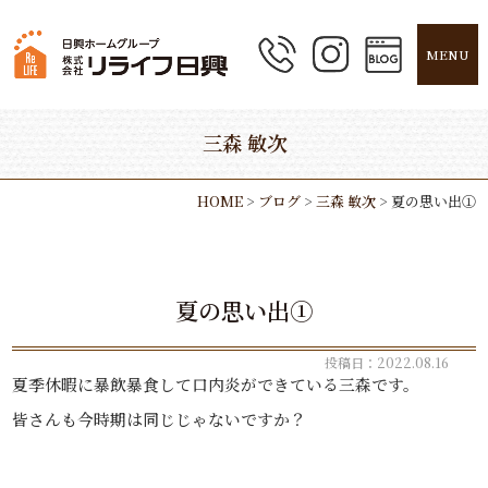
MENU
三森 敏次
HOME
>
ブログ
>
三森 敏次
>
夏の思い出①
夏の思い出①
投稿日：2022.08.16
夏季休暇に暴飲暴食して口内炎ができている三森です。
皆さんも今時期は同じじゃないですか？