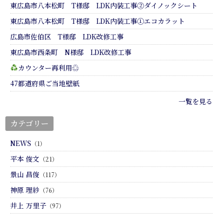
東広島市八本松町 T様邸 LDK内装工事②ダイノックシート
東広島市八本松町 T様邸 LDK内装工事①エコカラット
広島市佐伯区 T様邸 LDK改修工事
東広島市西条町 N様邸 LDK改修工事
カウンター再利用♲
47都道府県ご当地壁紙
一覧を見る
カテゴリー
NEWS
（1）
平本 俊文
（21）
景山 昌俊
（117）
神原 理紗
（76）
井上 万里子
（97）