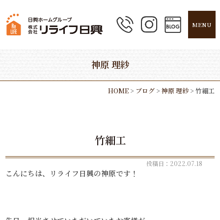
MENU
神原 理紗
HOME
>
ブログ
>
神原 理紗
>
竹細工
竹細工
投稿日：2022.07.18
こんにちは、リライフ日興の神原です！