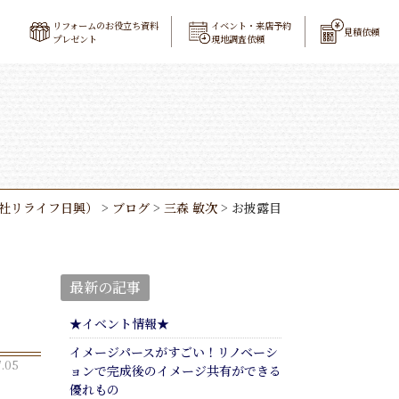
リフォームのお役立ち資料
イベント・来店予約
見積依頼
プレゼント
現地調査依頼
社リライフ日興）
>
ブログ
>
三森 敏次
>
お披露目
最新の記事
★イベント情報★
イメージパースがすごい！リノベーシ
.05
ョンで完成後のイメージ共有ができる
優れもの