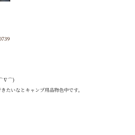
0739
⌒∇⌒)
行きたいなとキャンプ用品物色中です。