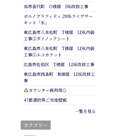
呉市苗代町 O様邸 DK改修工事
ポルノグラフィティ 20thライヴサー
キット「水」
東広島市八本松町 T様邸 LDK内装
工事②ダイノックシート
東広島市八本松町 T様邸 LDK内装
工事①エコカラット
広島市佐伯区 T様邸 LDK改修工事
東広島市西条町 N様邸 LDK改修工
事
カウンター再利用♲
47都道府県ご当地壁紙
一覧を見る
カテゴリー