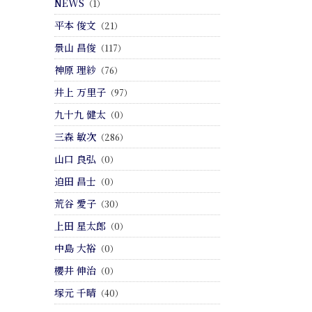
NEWS
（1）
平本 俊文
（21）
景山 昌俊
（117）
神原 理紗
（76）
井上 万里子
（97）
九十九 健太
（0）
三森 敏次
（286）
山口 良弘
（0）
迫田 昌士
（0）
荒谷 愛子
（30）
上田 星太郎
（0）
中島 大裕
（0）
櫻井 伸治
（0）
塚元 千晴
（40）