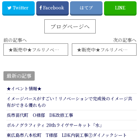
Twitter
Facebook
はてブ
LINE
ブログページへ
前の記事へ
次の記事へ
★販売中★フルリノベマンション紹介⑦
★販売中★フルリノベマンション紹介⑧
最新の記事
★イベント情報★
イメージパースがすごい！リノベーションで完成後のイメージ共
有ができる優れもの
呉市苗代町 O様邸 DK改修工事
ポルノグラフィティ 20thライヴサーキット「水」
東広島市八本松町 T様邸 LDK内装工事②ダイノックシート