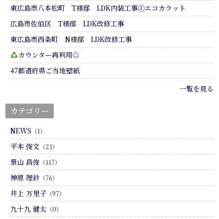
東広島市八本松町 T様邸 LDK内装工事①エコカラット
広島市佐伯区 T様邸 LDK改修工事
東広島市西条町 N様邸 LDK改修工事
カウンター再利用♲
47都道府県ご当地壁紙
一覧を見る
カテゴリー
NEWS
（1）
平本 俊文
（21）
景山 昌俊
（117）
神原 理紗
（76）
井上 万里子
（97）
九十九 健太
（0）