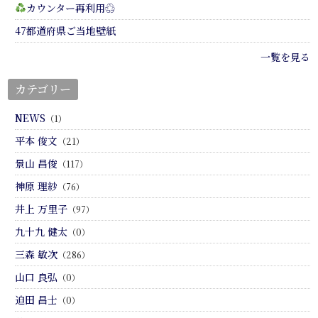
カウンター再利用♲
47都道府県ご当地壁紙
一覧を見る
カテゴリー
NEWS
（1）
平本 俊文
（21）
景山 昌俊
（117）
神原 理紗
（76）
井上 万里子
（97）
九十九 健太
（0）
三森 敏次
（286）
山口 良弘
（0）
迫田 昌士
（0）