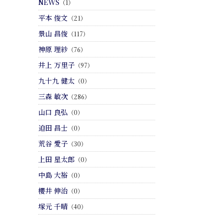
NEWS
（1）
平本 俊文
（21）
景山 昌俊
（117）
神原 理紗
（76）
井上 万里子
（97）
九十九 健太
（0）
三森 敏次
（286）
山口 良弘
（0）
迫田 昌士
（0）
荒谷 愛子
（30）
上田 星太郎
（0）
中島 大裕
（0）
櫻井 伸治
（0）
塚元 千晴
（40）