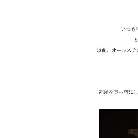
いつも
以前、オールステ
「部屋を真っ暗に