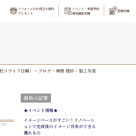
リフォームのお役立ち資料
イベント・来店予約
見積依頼
プレゼント
現地調査依頼
社リライフ日興）
>
ブログ
>
神原 理紗
>
施工写真
最新の記事
★イベント情報★
イメージパースがすごい！リノベーシ
.05
ョンで完成後のイメージ共有ができる
優れもの