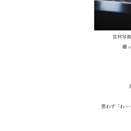
宣材写
撮
思わず「わ～