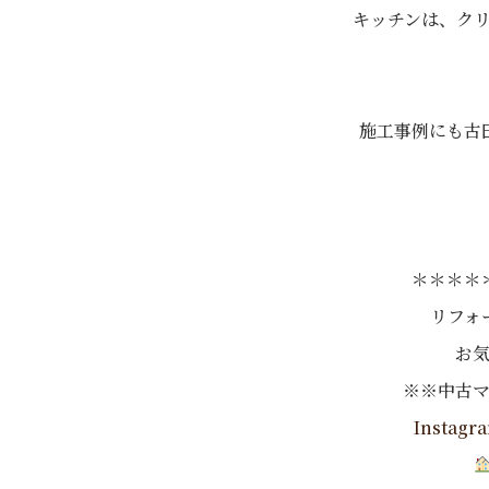
キッチンは、ク
施工事例にも古
＊＊＊＊
リフォ
お
※※中古
Instagr