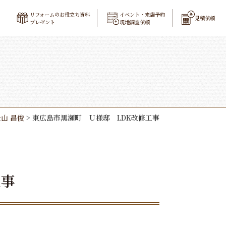
リフォームのお役立ち資料
イベント・来店予約
見積依頼
プレゼント
現地調査依頼
山 昌俊
>
東広島市黒瀬町 Ｕ様邸 LDK改修工事
工事