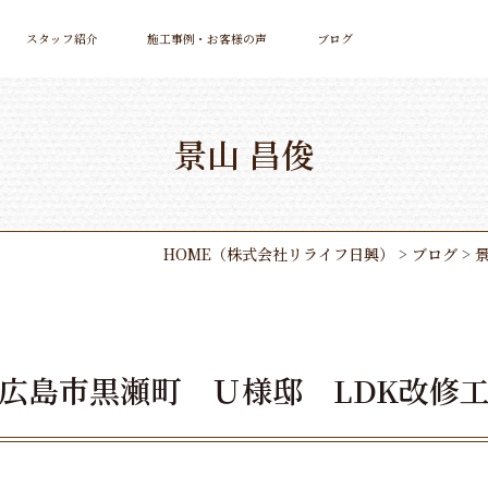
スタッフ紹介
施工事例・お客様の声
ブログ
景山 昌俊
HOME
（株式会社リライフ日興）
>
ブログ
>
景
広島市黒瀬町 Ｕ様邸 LDK改修